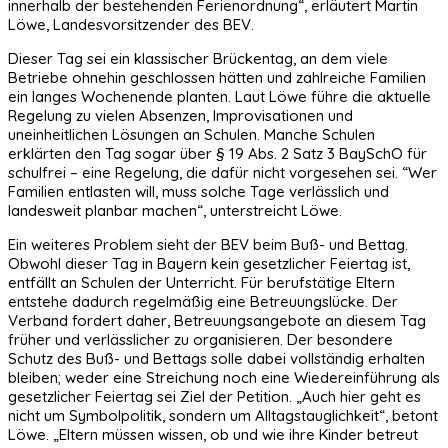
innerhalb der bestehenden Ferienordnung“, erläutert Martin
Löwe, Landesvorsitzender des BEV.
Dieser Tag sei ein klassischer Brückentag, an dem viele
Betriebe ohnehin geschlossen hätten und zahlreiche Familien
ein langes Wochenende planten. Laut Löwe führe die aktuelle
Regelung zu vielen Absenzen, Improvisationen und
uneinheitlichen Lösungen an Schulen. Manche Schulen
erklärten den Tag sogar über § 19 Abs. 2 Satz 3 BaySchO für
schulfrei – eine Regelung, die dafür nicht vorgesehen sei. “Wer
Familien entlasten will, muss solche Tage verlässlich und
landesweit planbar machen“, unterstreicht Löwe.
Ein weiteres Problem sieht der BEV beim Buß- und Bettag.
Obwohl dieser Tag in Bayern kein gesetzlicher Feiertag ist,
entfällt an Schulen der Unterricht. Für berufstätige Eltern
entstehe dadurch regelmäßig eine Betreuungslücke. Der
Verband fordert daher, Betreuungsangebote an diesem Tag
früher und verlässlicher zu organisieren. Der besondere
Schutz des Buß- und Bettags solle dabei vollständig erhalten
bleiben; weder eine Streichung noch eine Wiedereinführung als
gesetzlicher Feiertag sei Ziel der Petition. „Auch hier geht es
nicht um Symbolpolitik, sondern um Alltagstauglichkeit“, betont
Löwe. „Eltern müssen wissen, ob und wie ihre Kinder betreut