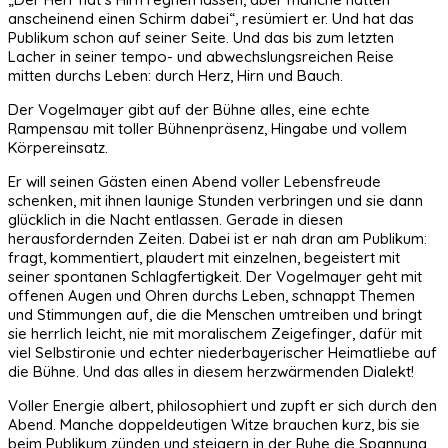
anscheinend einen Schirm dabei“, resümiert er. Und hat das
Publikum schon auf seiner Seite. Und das bis zum letzten
Lacher in seiner tempo- und abwechslungsreichen Reise
mitten durchs Leben: durch Herz, Hirn und Bauch.
Der Vogelmayer gibt auf der Bühne alles, eine echte
Rampensau mit toller Bühnenpräsenz, Hingabe und vollem
Körpereinsatz.
Er will seinen Gästen einen Abend voller Lebensfreude
schenken, mit ihnen launige Stunden verbringen und sie dann
glücklich in die Nacht entlassen. Gerade in diesen
herausfordernden Zeiten. Dabei ist er nah dran am Publikum:
fragt, kommentiert, plaudert mit einzelnen, begeistert mit
seiner spontanen Schlagfertigkeit. Der Vogelmayer geht mit
offenen Augen und Ohren durchs Leben, schnappt Themen
und Stimmungen auf, die die Menschen umtreiben und bringt
sie herrlich leicht, nie mit moralischem Zeigefinger, dafür mit
viel Selbstironie und echter niederbayerischer Heimatliebe auf
die Bühne. Und das alles in diesem herzwärmenden Dialekt!
Voller Energie albert, philosophiert und zupft er sich durch den
Abend. Manche doppeldeutigen Witze brauchen kurz, bis sie
beim Publikum zünden und steigern in der Ruhe die Spannung.