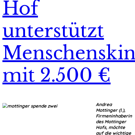
Hof
unterstützt
Menschenskin
mit 2.500 €
Andrea
Mottinger (l.),
Firmeninhaberin
des Mottinger
Hofs, möchte
auf die wichtige