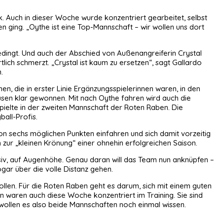
k. Auch in dieser Woche wurde konzentriert gearbeitet, selbst
 ging. „Oythe ist eine Top-Mannschaft – wir wollen uns dort
sbedingt. Und auch der Abschied von Außenangreiferin Crystal
tlich schmerzt. „Crystal ist kaum zu ersetzen“, sagt Gallardo
.
n, die in erster Linie Ergänzungsspielerinnen waren, in den
usen klar gewonnen. Mit nach Oythe fahren wird auch die
pielte in der zweiten Mannschaft der Roten Raben. Die
ball-Profis.
von sechs möglichen Punkten einfahren und sich damit vorzeitig
n zur „kleinen Krönung“ einer ohnehin erfolgreichen Saison.
ensiv, auf Augenhöhe. Genau daran will das Team nun anknüpfen –
ogar über die volle Distanz gehen.
ollen. Für die Roten Raben geht es darum, sich mit einem guten
en waren auch diese Woche konzentriert im Training. Sie sind
 wollen es also beide Mannschaften noch einmal wissen.