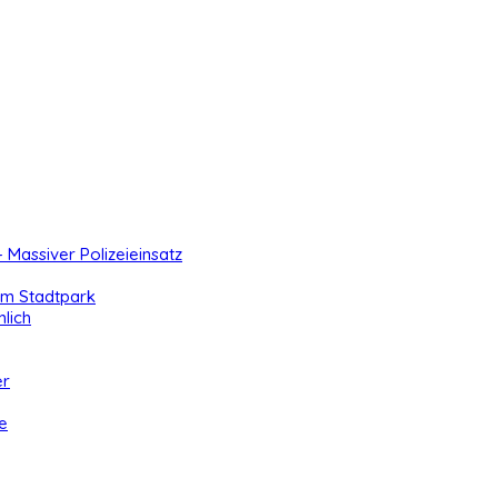
- Massiver Polizeieinsatz
 im Stadtpark
lich
er
e