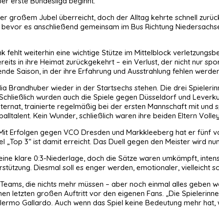
er erste Bundesliga beginnt.
er großem Jubel überreicht, doch der Alltag kehrte schnell zurüc
e, bevor es anschließend gemeinsam im Bus Richtung Niedersachsen
nk fehlt weiterhin eine wichtige Stütze im Mittelblock verletzung
its in ihre Heimat zurückgekehrt – ein Verlust, der nicht nur spor
de Saison, in der ihre Erfahrung und Ausstrahlung fehlen werden
 Brandhuber wieder in der Startsechs stehen. Die drei Spielerinne
Schließlich wurden auch die Spiele gegen Düsseldorf und Leverk
rnat, trainierte regelmäßig bei der ersten Mannschaft mit und s
alltalent. Kein Wunder, schließlich waren ihre beiden Eltern Volley
el. Mit Erfolgen gegen VCO Dresden und Markkleeberg hat er fünf 
l „Top 3“ ist damit erreicht. Das Duell gegen den Meister wird nu
ar eine klare 0:3-Niederlage, doch die Sätze waren umkämpft, int
stützung. Diesmal soll es enger werden, emotionaler, vielleicht s
i Teams, die nichts mehr müssen – aber noch einmal alles geben w
nen letzten großen Auftritt vor den eigenen Fans. „Die Spielerinn
illermo Gallardo. Auch wenn das Spiel keine Bedeutung mehr hat,