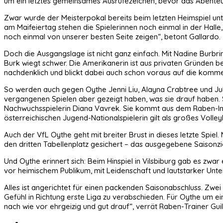
um ein letztes gemeinsames Ausrufezeichen, bevor das Abenteu
Zwar wurde der Meisterpokal bereits beim letzten Heimspiel unt
am Maifeiertag stehen die Spielerinnen noch einmal in der Hall
noch einmal von unserer besten Seite zeigen“, betont Gallardo.
Doch die Ausgangslage ist nicht ganz einfach. Mit Nadine Burbri
Burk wiegt schwer. Die Amerikanerin ist aus privaten Gründen bere
nachdenklich und blickt dabei auch schon voraus auf die kommen
So werden auch gegen Oythe Jenni Liu, Alayna Crabtree und Julia
vergangenen Spielen aber gezeigt haben, was sie drauf haben. 
Nachwuchsspielerin Diana Vavrek. Sie kommt aus dem Raben-Inte
österreichischen Jugend-Nationalspielerin gilt als großes Volleyb
Auch der VfL Oythe geht mit breiter Brust in dieses letzte Spi
den dritten Tabellenplatz gesichert – das ausgegebene Saisonzie
Und Oythe erinnert sich: Beim Hinspiel in Vilsbiburg gab es zw
vor heimischem Publikum, mit Leidenschaft und lautstarker Unter
Alles ist angerichtet für einen packenden Saisonabschluss. Zwe
Gefühl in Richtung erste Liga zu verabschieden. Für Oythe um ei
nach wie vor ehrgeizig und gut drauf“, verrät Raben-Trainer Gu