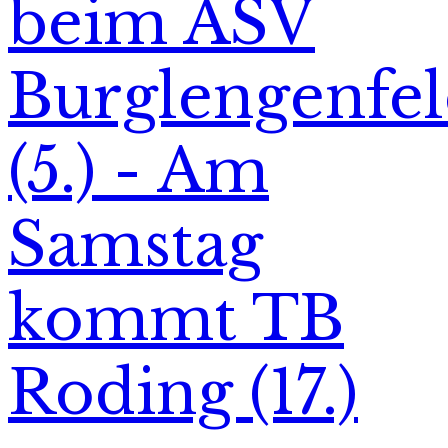
beim ASV
Burglengenfe
(5.) - Am
Samstag
kommt TB
Roding (17.)